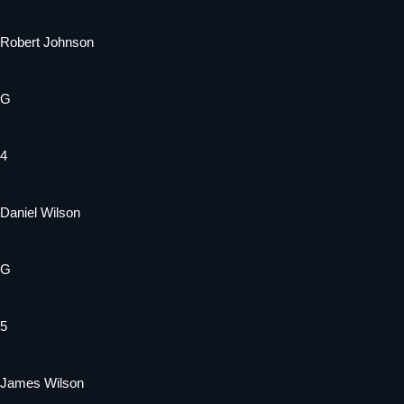
Robert Johnson
G
4
Daniel Wilson
G
5
James Wilson