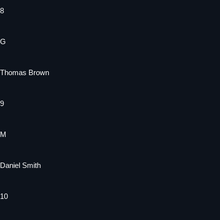
8
G
Thomas Brown
9
M
Daniel Smith
10