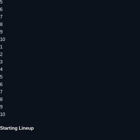
5
6
7
8
9
10
1
2
3
4
5
6
7
8
9
10
Starting Lineup