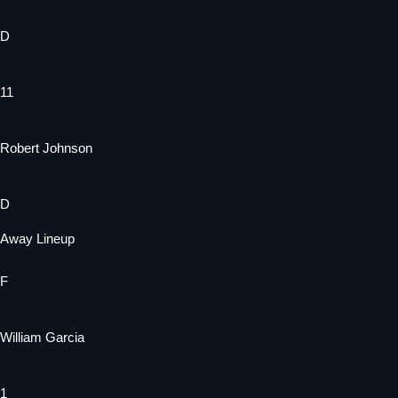
D
11
Robert Johnson
D
Away Lineup
F
William Garcia
1