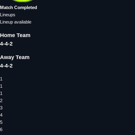
Match Completed
Lineups
Lineup available
Home Team
4-4-2
Away Team
4-4-2
1
1
1
2
3
4
5
6