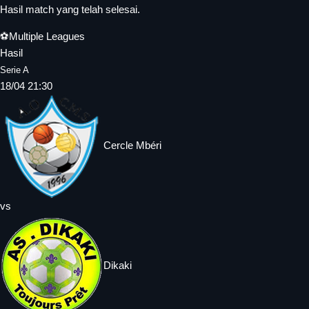
Hasil match yang telah selesai.
⚽
Multiple Leagues
Hasil
Serie A
18/04 21:30
Cercle Mbéri
vs
Dikaki