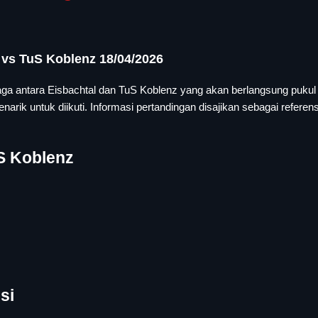
 vs TuS Koblenz 18/04/2026
aga antara Eisbachtal dan TuS Koblenz yang akan berlangsung pukul 
arik untuk diikuti. Informasi pertandingan disajikan sebagai refere
uS Koblenz
si