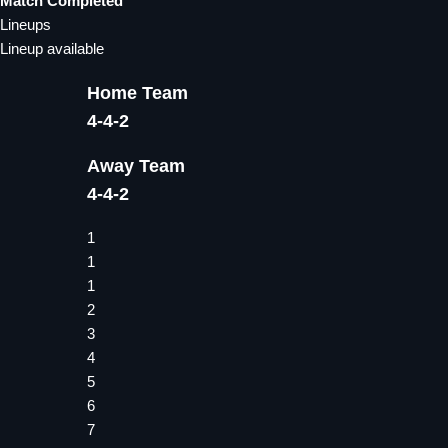
Match Completed
Lineups
Lineup available
Home Team
4-4-2
Away Team
4-4-2
1
1
1
2
3
4
5
6
7