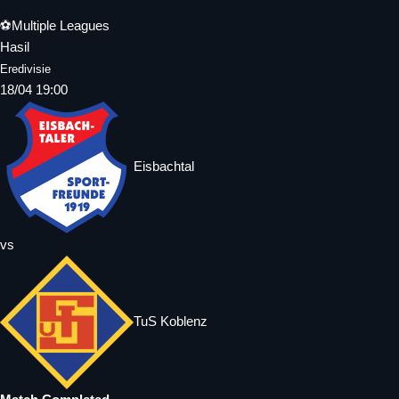
⚽
Multiple Leagues
Hasil
Eredivisie
18/04 19:00
Eisbachtal
vs
TuS Koblenz