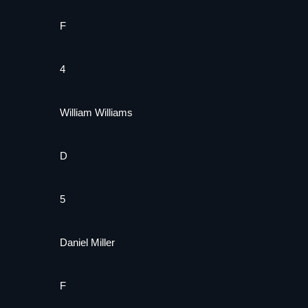
F
4
William Williams
D
5
Daniel Miller
F