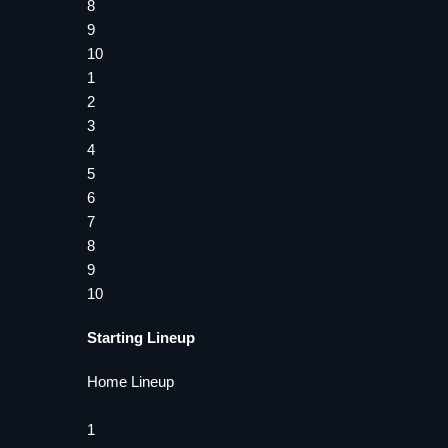
8
9
10
1
2
3
4
5
6
7
8
9
10
Starting Lineup
Home Lineup
1