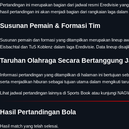
Pertandingan ini merupakan bagian dari jadwal resmi Eredivisie ya
hasil pertandingan ini akan menjadi bagian dari rangkaian laga dalam
Susunan Pemain & Formasi Tim
Susunan pemain dan formasi yang ditampilkan merupakan lineup awa
Eisbachtal dan TuS Koblenz dalam laga Eredivisie. Data lineup disaji
Taruhan Olahraga Secara Bertanggung 
Informasi pertandingan yang ditampilkan di halaman ini bertujuan 
serta menjadikan hiburan sebagai tujuan utama dalam mengikuti taru
Lihat jadwal pertandingan lainnya di
Sports Book
atau kunjungi
NAG
Hasil Pertandingan Bola
Hasil match yang telah selesai.