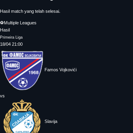
Hasil match yang telah selesai.
⚽
Multiple Leagues
Hasil
Primeira Liga
18/04 21:00
Famos Vojkovići
vs
Slavija