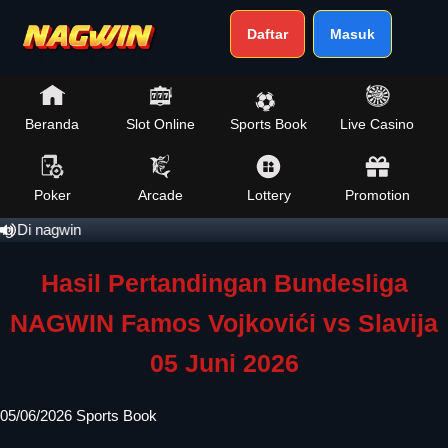
Daftar
Masuk
Beranda
Slot Online
Sports Book
Live Casino
Poker
Arcade
Lottery
Promotion
i nagwin
Hasil Pertandingan Bundesliga
NAGWIN Famos Vojkovići vs Slavija
05 Juni 2026
05/06/2026
Sports Book