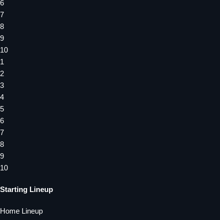
6
7
8
9
10
1
2
3
4
5
6
7
8
9
10
Starting Lineup
Home Lineup