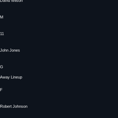
David Wilson
M
11
John Jones
G
Away Lineup
F
Robert Johnson