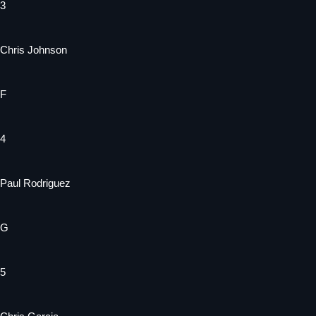
3
Chris Johnson
F
4
Paul Rodriguez
G
5