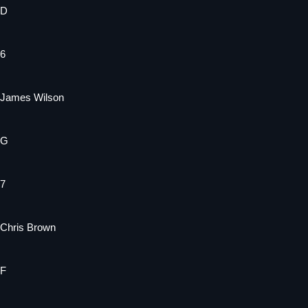
D
6
James Wilson
G
7
Chris Brown
F