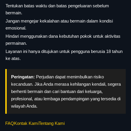
Tentukan batas waktu dan batas pengeluaran sebelum
bermain.
Jangan mengejar kekalahan atau bermain dalam kondisi
emosional.
Hindari menggunakan dana kebutuhan pokok untuk aktivitas
permainan.
Layanan ini hanya ditujukan untuk pengguna berusia 18 tahun
ke atas.
Peringatan:
Perjudian dapat menimbulkan risiko
kecanduan. Jika Anda merasa kehilangan kendali, segera
berhenti bermain dan cari bantuan dari keluarga,
profesional, atau lembaga pendampingan yang tersedia di
wilayah Anda.
FAQ
Kontak Kami
Tentang Kami