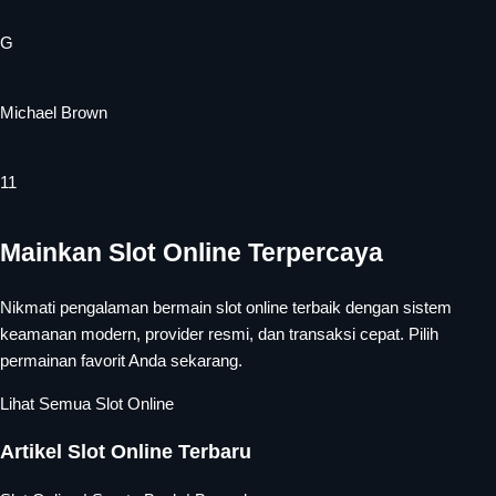
G
Michael Brown
11
Mainkan Slot Online Terpercaya
Nikmati pengalaman bermain slot online terbaik dengan sistem
keamanan modern, provider resmi, dan transaksi cepat. Pilih
permainan favorit Anda sekarang.
Lihat Semua Slot Online
Artikel Slot Online Terbaru