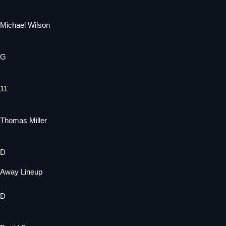
Michael Wilson
G
11
Thomas Miller
D
Away Lineup
D