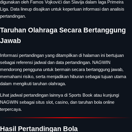
digunakan oleh Famos Vojkovići dan Slavija dalam laga Primeira
Liga. Data lineup disajikan untuk keperluan informasi dan analisis
pertandingan.
Taruhan Olahraga Secara Bertanggung
Jawab
Informasi pertandingan yang ditampilkan di halaman ini bertujuan
sebagai referensi jadwal dan data pertandingan. NAGWIN
mendorong pengguna untuk bermain secara bertanggung jawab,
memahami risiko, serta menjadikan hiburan sebagai tujuan utama
dalam mengikuti taruhan olahraga.
Lihat jadwal pertandingan lainnya di
Sports Book
atau kunjungi
NAGWIN
sebagai situs slot, casino, dan taruhan bola online
terpercaya.
Hasil Pertandingan Bola