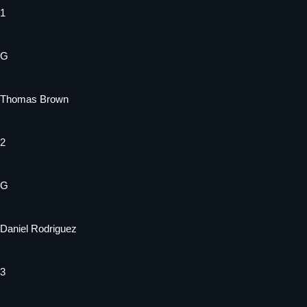
1
G
Thomas Brown
2
G
Daniel Rodriguez
3