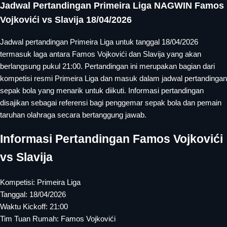
Jadwal Pertandingan Primeira Liga NAGWIN Famos
Vojkovići vs Slavija 18/04/2026
Jadwal pertandingan Primeira Liga untuk tanggal 18/04/2026
termasuk laga antara Famos Vojkovići dan Slavija yang akan
berlangsung pukul 21:00. Pertandingan ini merupakan bagian dari
kompetisi resmi Primeira Liga dan masuk dalam jadwal pertandingan
sepak bola yang menarik untuk diikuti. Informasi pertandingan
disajikan sebagai referensi bagi penggemar sepak bola dan pemain
taruhan olahraga secara bertanggung jawab.
Informasi Pertandingan Famos Vojkovići
vs Slavija
Kompetisi: Primeira Liga
Tanggal: 18/04/2026
Waktu Kickoff: 21:00
Tim Tuan Rumah: Famos Vojkovići