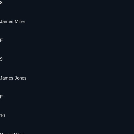
8
James Miller
F
9
James Jones
F
10