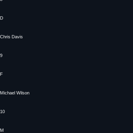
D
Chris Davis
9
F
Michael Wilson
10
M