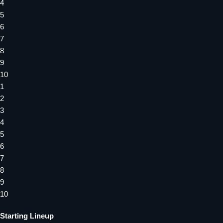
4
5
6
7
8
9
10
1
2
3
4
5
6
7
8
9
10
Starting Lineup