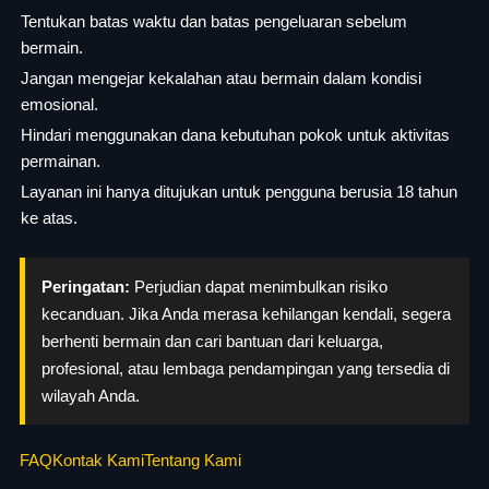
Tentukan batas waktu dan batas pengeluaran sebelum
bermain.
Jangan mengejar kekalahan atau bermain dalam kondisi
emosional.
Hindari menggunakan dana kebutuhan pokok untuk aktivitas
permainan.
Layanan ini hanya ditujukan untuk pengguna berusia 18 tahun
ke atas.
Peringatan:
Perjudian dapat menimbulkan risiko
kecanduan. Jika Anda merasa kehilangan kendali, segera
berhenti bermain dan cari bantuan dari keluarga,
profesional, atau lembaga pendampingan yang tersedia di
wilayah Anda.
FAQ
Kontak Kami
Tentang Kami