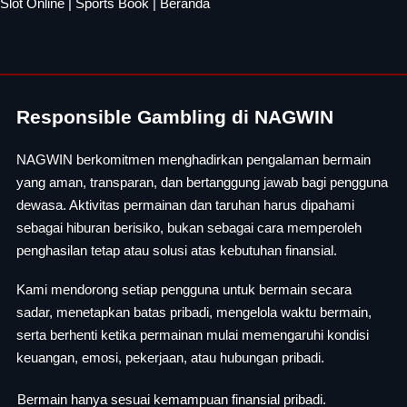
Slot Online
|
Sports Book
|
Beranda
Responsible Gambling di NAGWIN
NAGWIN berkomitmen menghadirkan pengalaman bermain
yang aman, transparan, dan bertanggung jawab bagi pengguna
dewasa. Aktivitas permainan dan taruhan harus dipahami
sebagai hiburan berisiko, bukan sebagai cara memperoleh
penghasilan tetap atau solusi atas kebutuhan finansial.
Kami mendorong setiap pengguna untuk bermain secara
sadar, menetapkan batas pribadi, mengelola waktu bermain,
serta berhenti ketika permainan mulai memengaruhi kondisi
keuangan, emosi, pekerjaan, atau hubungan pribadi.
Bermain hanya sesuai kemampuan finansial pribadi.