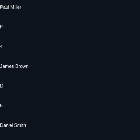
Paul Miller
F
4
James Brown
D
5
Daniel Smith