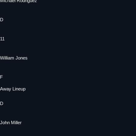
Michael Rodriguez
D
11
William Jones
F
Away Lineup
D
John Miller