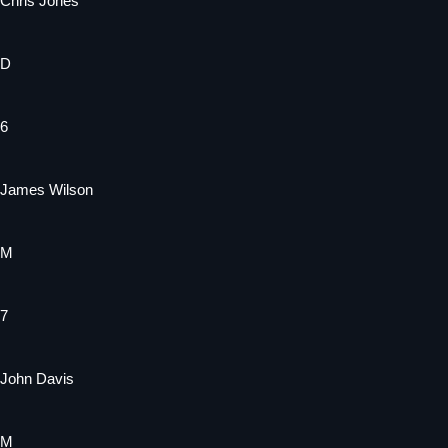
Chris Jones
D
6
James Wilson
M
7
John Davis
M