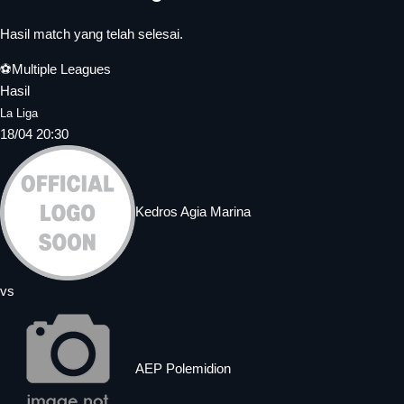
Hasil match yang telah selesai.
⚽
Multiple Leagues
Hasil
La Liga
18/04 20:30
Kedros Agia Marina
vs
AEP Polemidion