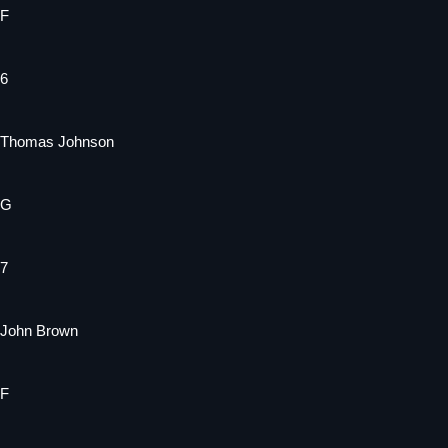
F
6
Thomas Johnson
G
7
John Brown
F