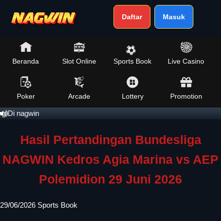
Daftar
Masuk
Beranda
Slot Online
Sports Book
Live Casino
Poker
Arcade
Lottery
Promotion
 nagwin
Hasil Pertandingan Bundesliga
NAGWIN Kedros Agia Marina vs AEP
Polemidion 29 Juni 2026
29/06/2026
Sports Book