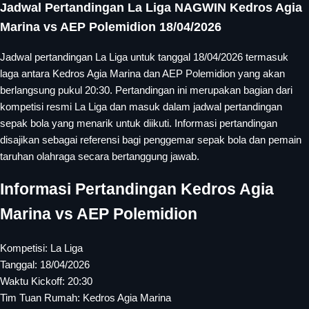
Jadwal Pertandingan La Liga NAGWIN Kedros Agia
Marina vs AEP Polemidion 18/04/2026
Jadwal pertandingan La Liga untuk tanggal 18/04/2026 termasuk
laga antara Kedros Agia Marina dan AEP Polemidion yang akan
berlangsung pukul 20:30. Pertandingan ini merupakan bagian dari
kompetisi resmi La Liga dan masuk dalam jadwal pertandingan
sepak bola yang menarik untuk diikuti. Informasi pertandingan
disajikan sebagai referensi bagi penggemar sepak bola dan pemain
taruhan olahraga secara bertanggung jawab.
Informasi Pertandingan Kedros Agia
Marina vs AEP Polemidion
Kompetisi: La Liga
Tanggal: 18/04/2026
Waktu Kickoff: 20:30
Tim Tuan Rumah: Kedros Agia Marina