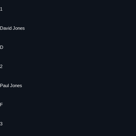
1
David Jones
D
2
Paul Jones
F
3