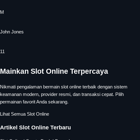
M
John Jones
11
Mainkan Slot Online Terpercaya
Nikmati pengalaman bermain slot online terbaik dengan sistem
keamanan modern, provider resmi, dan transaksi cepat. Pilih
permainan favorit Anda sekarang.
Lihat Semua Slot Online
Artikel Slot Online Terbaru