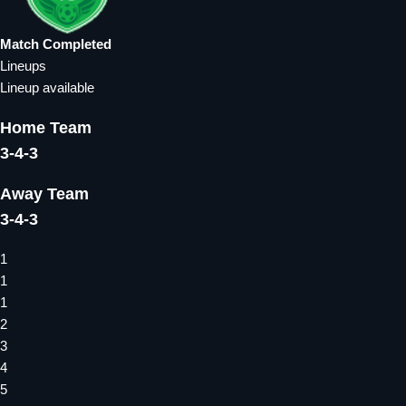
Match Completed
Lineups
Lineup available
Home Team
3-4-3
Away Team
3-4-3
1
1
1
2
3
4
5