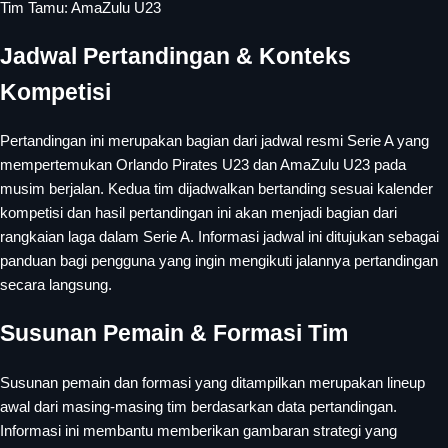
Tim Tamu: AmaZulu U23
Jadwal Pertandingan & Konteks
Kompetisi
Pertandingan ini merupakan bagian dari jadwal resmi Serie A yang
mempertemukan Orlando Pirates U23 dan AmaZulu U23 pada
musim berjalan. Kedua tim dijadwalkan bertanding sesuai kalender
kompetisi dan hasil pertandingan ini akan menjadi bagian dari
rangkaian laga dalam Serie A. Informasi jadwal ini ditujukan sebagai
panduan bagi pengguna yang ingin mengikuti jalannya pertandingan
secara langsung.
Susunan Pemain & Formasi Tim
Susunan pemain dan formasi yang ditampilkan merupakan lineup
awal dari masing-masing tim berdasarkan data pertandingan.
Informasi ini membantu memberikan gambaran strategi yang