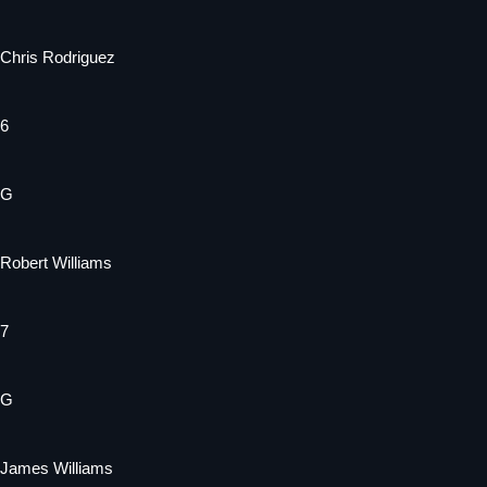
Chris Rodriguez
6
G
Robert Williams
7
G
James Williams