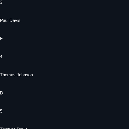
3
Paul Davis
F
4
Thomas Johnson
D
5