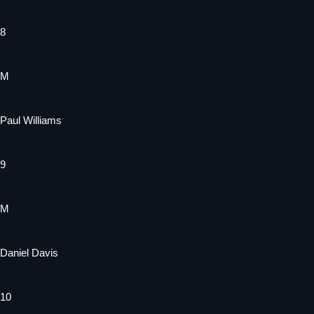
8
M
Paul Williams
9
M
Daniel Davis
10