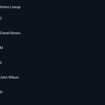
Home Lineup
1
Daniel Brown
M
2
John Wilson
D