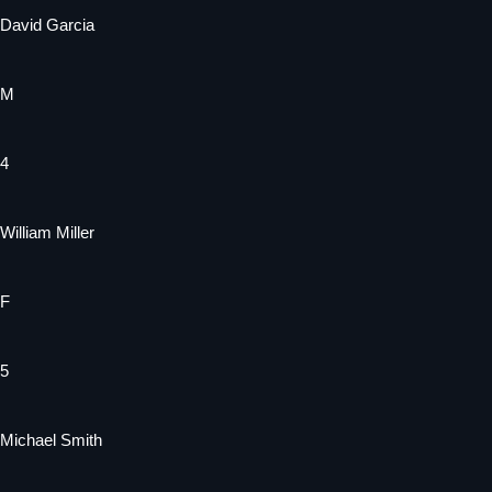
David Garcia
M
4
William Miller
F
5
Michael Smith