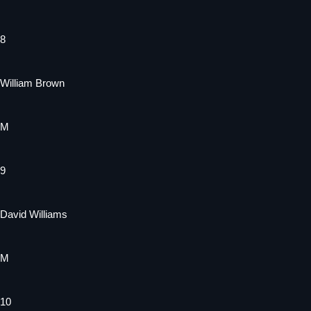
8
William Brown
M
9
David Williams
M
10