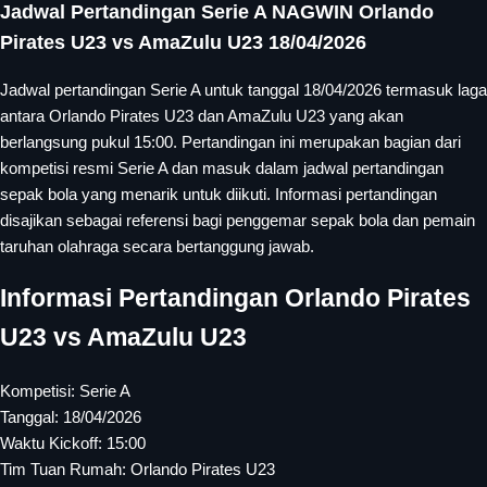
Jadwal Pertandingan Serie A NAGWIN Orlando
Pirates U23 vs AmaZulu U23 18/04/2026
Jadwal pertandingan Serie A untuk tanggal 18/04/2026 termasuk laga
antara Orlando Pirates U23 dan AmaZulu U23 yang akan
berlangsung pukul 15:00. Pertandingan ini merupakan bagian dari
kompetisi resmi Serie A dan masuk dalam jadwal pertandingan
sepak bola yang menarik untuk diikuti. Informasi pertandingan
disajikan sebagai referensi bagi penggemar sepak bola dan pemain
taruhan olahraga secara bertanggung jawab.
Informasi Pertandingan Orlando Pirates
U23 vs AmaZulu U23
Kompetisi: Serie A
Tanggal: 18/04/2026
Waktu Kickoff: 15:00
Tim Tuan Rumah: Orlando Pirates U23