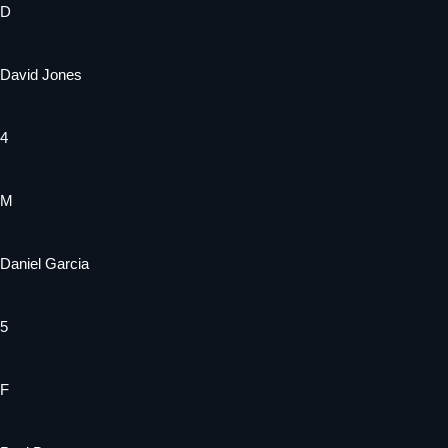
D
David Jones
4
M
Daniel Garcia
5
F