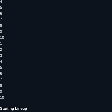
4
5
6
7
8
9
10
1
2
3
4
5
6
7
8
9
10
Starting Lineup