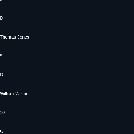
D
Thomas Jones
9
D
William Wilson
10
G