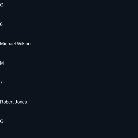
G
6
Michael Wilson
M
7
Robert Jones
G