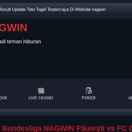
Togel Terpercaya Di Website nagwin
GWIN
adi teman hiburan
OOK
LIVE CASINO
POKER
A
 Bundesliga NAGWIN Păuleşti vs FC Oţ