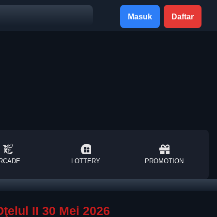
Masuk
Daftar
RCADE
LOTTERY
PROMOTION
elul II 30 Mei 2026