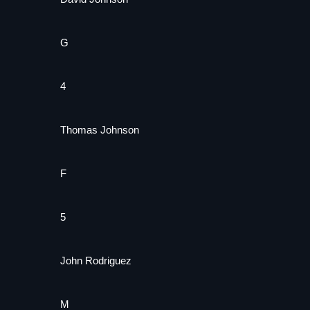
G
4
Thomas Johnson
F
5
John Rodriguez
M