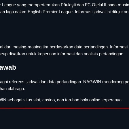
er League yang mempertemukan Păuleşti dan FC Oţelul II pada musim 
aian laga dalam English Premier League. Informasi jadwal ini ditujuk
l dari masing-masing tim berdasarkan data pertandingan. Informas
neup disajikan untuk keperluan informasi dan analisis pertandingan.
Jawab
sebagai referensi jadwal dan data pertandingan. NAGWIN mendorong 
han olahraga.
WIN
sebagai situs slot, casino, dan taruhan bola online terpercaya.