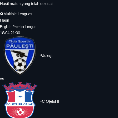
Hasil match yang telah selesai.
⚽
Multiple Leagues
Hasil
English Premier League
18/04 21:00
Păuleşti
vs
FC Oţelul II