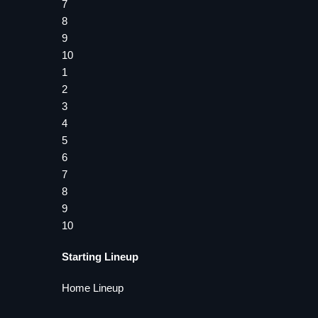
7
8
9
10
1
2
3
4
5
6
7
8
9
10
Starting Lineup
Home Lineup