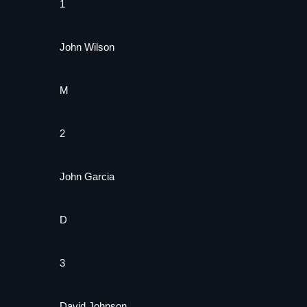
1
John Wilson
M
2
John Garcia
D
3
David Johnson