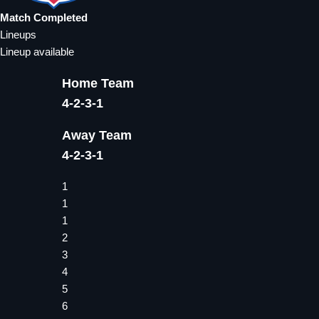
Match Completed
Lineups
Lineup available
Home Team
4-2-3-1
Away Team
4-2-3-1
1
1
1
2
3
4
5
6