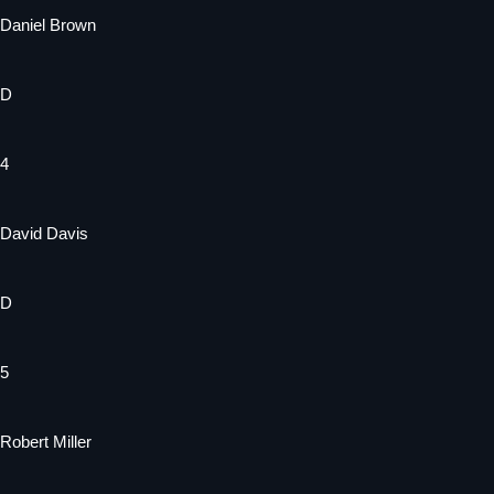
Daniel Brown
D
4
David Davis
D
5
Robert Miller