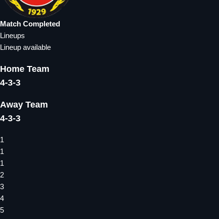
Match Completed
Lineups
Lineup available
Home Team
4-3-3
Away Team
4-3-3
1
1
1
2
3
4
5