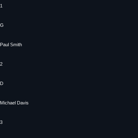
1
G
Paul Smith
2
D
Michael Davis
3