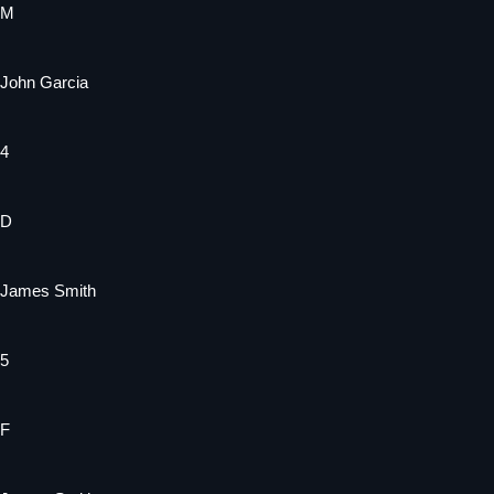
M
John Garcia
4
D
James Smith
5
F