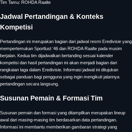
Tim Tamu: ROHDA Raalte
Jadwal Pertandingan & Konteks
Kompetisi
Pertandingan ini merupakan bagian dari jadwal resmi Eredivisie yang
mempertemukan Sportlust '46 dan ROHDA Raalte pada musim
berjalan. Kedua tim dijadwalkan bertanding sesuai kalender
kompetisi dan hasil pertandingan ini akan menjadi bagian dari
rangkaian laga dalam Eredivisie. Informasi jadwal ini ditujukan
sebagai panduan bagi pengguna yang ingin mengikuti jalannya
pertandingan secara langsung.
Susunan Pemain & Formasi Tim
Susunan pemain dan formasi yang ditampilkan merupakan lineup
awal dari masing-masing tim berdasarkan data pertandingan.
Informasi ini membantu memberikan gambaran strategi yang