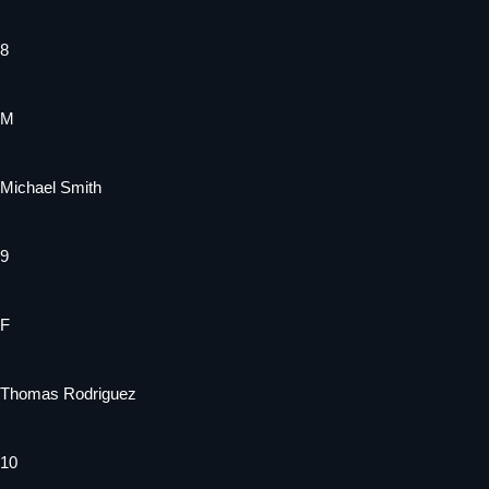
8
M
Michael Smith
9
F
Thomas Rodriguez
10