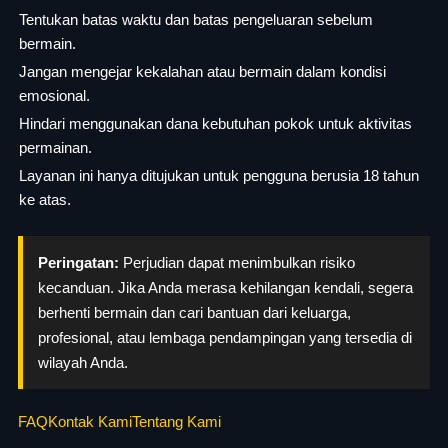
Tentukan batas waktu dan batas pengeluaran sebelum
bermain.
Jangan mengejar kekalahan atau bermain dalam kondisi
emosional.
Hindari menggunakan dana kebutuhan pokok untuk aktivitas
permainan.
Layanan ini hanya ditujukan untuk pengguna berusia 18 tahun
ke atas.
Peringatan:
Perjudian dapat menimbulkan risiko
kecanduan. Jika Anda merasa kehilangan kendali, segera
berhenti bermain dan cari bantuan dari keluarga,
profesional, atau lembaga pendampingan yang tersedia di
wilayah Anda.
FAQ
Kontak Kami
Tentang Kami