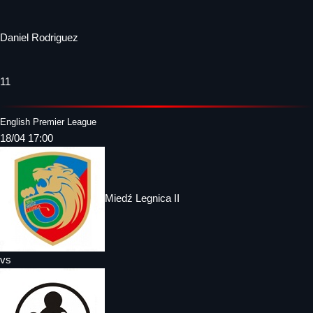
Daniel Rodriguez
11
English Premier League
18/04 17:00
Miedź Legnica II
vs