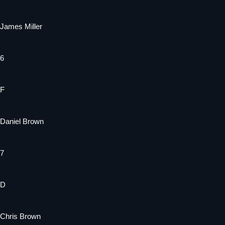
James Miller
6
F
Daniel Brown
7
D
Chris Brown