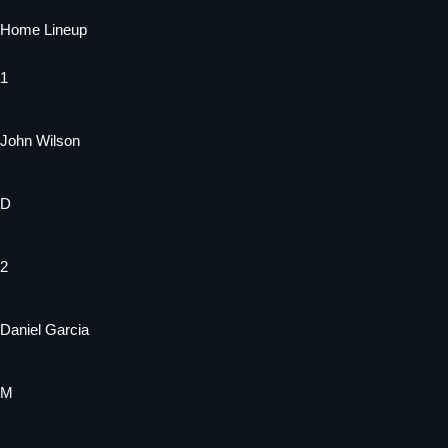
Home Lineup
1
John Wilson
D
2
Daniel Garcia
M