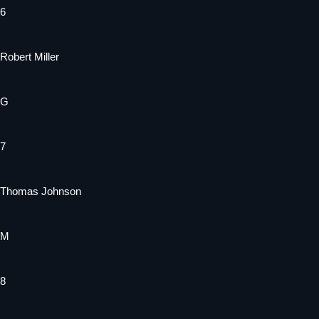
6
Robert Miller
G
7
Thomas Johnson
M
8