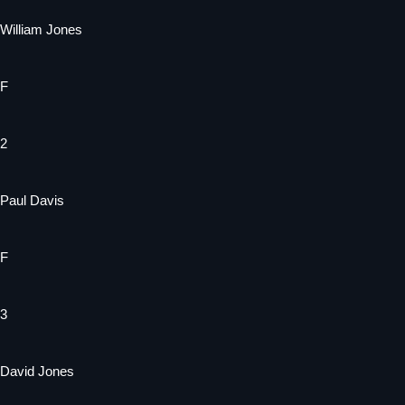
William Jones
F
2
Paul Davis
F
3
David Jones