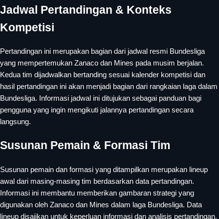
Jadwal Pertandingan & Konteks
Kompetisi
Pertandingan ini merupakan bagian dari jadwal resmi Bundesliga
yang mempertemukan Zanaco dan Mines pada musim berjalan.
Kedua tim dijadwalkan bertanding sesuai kalender kompetisi dan
hasil pertandingan ini akan menjadi bagian dari rangkaian laga dalam
Bundesliga. Informasi jadwal ini ditujukan sebagai panduan bagi
pengguna yang ingin mengikuti jalannya pertandingan secara
langsung.
Susunan Pemain & Formasi Tim
Susunan pemain dan formasi yang ditampilkan merupakan lineup
awal dari masing-masing tim berdasarkan data pertandingan.
Informasi ini membantu memberikan gambaran strategi yang
digunakan oleh Zanaco dan Mines dalam laga Bundesliga. Data
lineup disajikan untuk keperluan informasi dan analisis pertandingan.