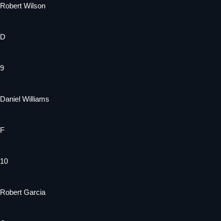
Robert Wilson
D
9
Daniel Williams
F
10
Robert Garcia