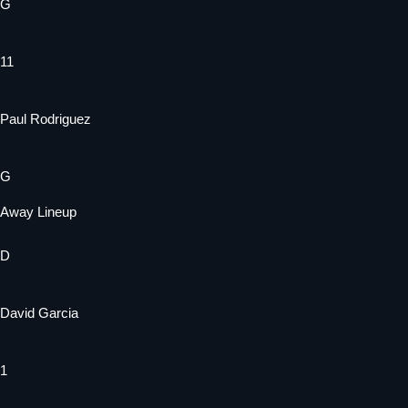
G
11
Paul Rodriguez
G
Away Lineup
D
David Garcia
1