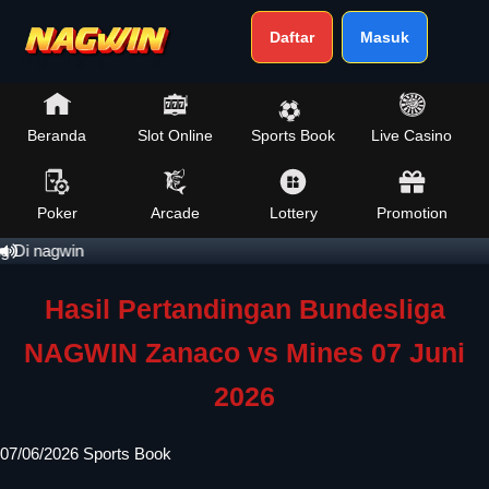
Daftar
Masuk
Beranda
Slot Online
Sports Book
Live Casino
Poker
Arcade
Lottery
Promotion
 nagwin
Hasil Pertandingan Bundesliga
NAGWIN Zanaco vs Mines 07 Juni
2026
07/06/2026
Sports Book