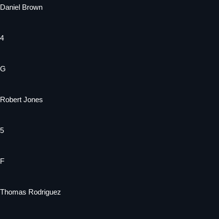
Daniel Brown
4
G
Robert Jones
5
F
Thomas Rodriguez