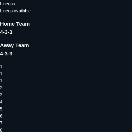
Lineups
Lineup available
Home Team
4-3-3
Away Team
4-3-3
1
1
1
2
3
4
5
6
7
8