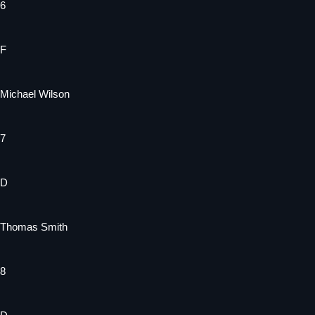
6
F
Michael Wilson
7
D
Thomas Smith
8