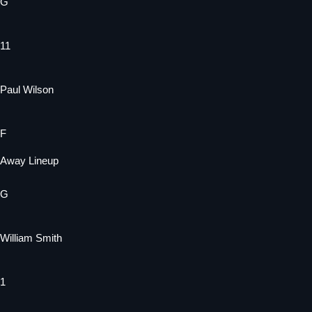
G
11
Paul Wilson
F
Away Lineup
G
William Smith
1