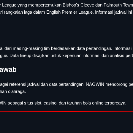
ier League yang mempertemukan Bishop's Cleeve dan Falmouth Town 
ari rangkaian laga dalam English Premier League. Informasi jadwal in
l dari masing-masing tim berdasarkan data pertandingan. Informas
e. Data lineup disajikan untuk keperluan informasi dan analisis per
Jawab
sebagai referensi jadwal dan data pertandingan. NAGWIN mendorong 
han olahraga.
WIN
sebagai situs slot, casino, dan taruhan bola online terpercaya.