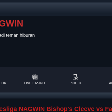
GWIN
adi teman hiburan
OOK
LIVE CASINO
POKER
A
esliga NAGWIN Bishop's Cleeve vs F